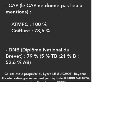
- CAP (le CAP ne donne pas lieu à
mentions) :
ATMFC : 100 %
Coiffure : 78,6 %
- DNB (Diplôme National du
Brevet) : 79 % (5 % TB ;21 % B ;
52,6 % AB)
Ce site est la propriété du Lycée LE GUICHOT - Bayonne.
Il a été réalisé gracieusement par Baptiste TOURRES-TOUYA,
ancien élève (promo 2020)
mail :
contact@leguichot.fr
Nos réseaux
sociaux