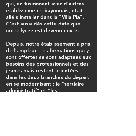
qui, en fusionnant avec d'autres
établissements bayonnais, était
allé s'installer dans la "Villa Pia".
C'est aussi dès cette date que
notre lycée est devenu mixte.
Depuis, notre établissement a pris
de l'ampleur ; les formations qui y
sont offertes se sont adaptées aux
besoins des professionnels et des
jeunes mais restent orientées
dans les deux branches du départ
en se modernisant : le "tertiaire
administratif" et "les
biotechnologies". Une troisième
branche est venue diversifier
l'offre : les services à la personne
(Coiffure et Esthétique).
Le Guichot
en quelques